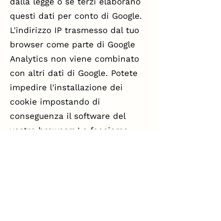
dalla legge o se terzi elaborano
questi dati per conto di Google.
L'indirizzo IP trasmesso dal tuo
browser come parte di Google
Analytics non viene combinato
con altri dati di Google. Potete
impedire l'installazione dei
cookie impostando di
conseguenza il software del
vostro browser; Le facciamo
però notare che in questo caso
forse non sarà possibile
utilizzare tutte le funzioni di
questo sito web in modo
completo. Utilizzando questo
sito web acconsentite al