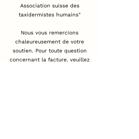
Association suisse des
taxidermistes humains"
Nous vous remercions
chaleureusement de votre
soutien. Pour toute question
concernant la facture, veuillez
vous adresser à
kassier@vshp.ch
info@vshp.ch
Inscription
S'inscrire comme membre du club
Inscrivez-vous en tant que mécène