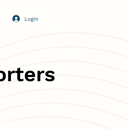
Login
orters